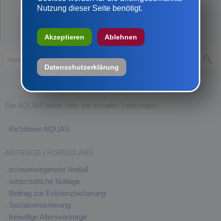
Nutzung dieser Seite benötigt.
Akzeptieren
Ablehnen
Datenschutzerklärung
Die AQUAS bietet Hilfe mit sozialen Leistungen.
.
Richtlinien AQUAS
ANTRÄGE | FORMULARE
.
schwerwiegender Notfall
.
wirtschaftiche Notlage
.
Beitrag zur Existenzsicherung
.
Sozialversicherung
.
freiwillige Altersvorsorge