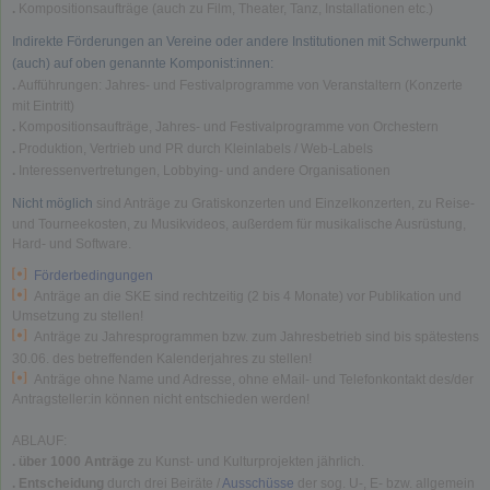
.
Kompositionsaufträge (auch zu Film, Theater, Tanz, Installationen etc.)
Indirekte Förderungen an Vereine oder andere Institutionen mit Schwerpunkt
(auch) auf oben genannte Komponist:innen
:
.
Aufführungen: Jahres- und Festivalprogramme von Veranstaltern (Konzerte
mit Eintritt)
.
Kompositionsaufträge, Jahres- und Festivalprogramme von Orchestern
.
Produktion, Vertrieb und PR durch Kleinlabels / Web-Labels
.
Interessenvertretungen, Lobbying- und andere Organisationen
Nicht möglich
sind Anträge zu Gratiskonzerten und Einzelkonzerten, zu Reise-
und Tourneekosten, zu Musikvideos, außerdem für musikalische Ausrüstung,
Hard- und Software.
Förderbedingungen
Anträge an die SKE sind rechtzeitig (2 bis 4 Monate) vor Publikation und
Umsetzung zu stellen!
Anträge zu Jahresprogrammen bzw. zum Jahresbetrieb sind bis spätestens
30.06. des betreffenden Kalenderjahres zu stellen!
Anträge ohne Name und Adresse, ohne eMail- und Telefonkontakt des/der
Antragsteller:in können nicht entschieden werden!
ABLAUF:
. über 1000 Anträge
zu Kunst- und Kulturprojekten jährlich.
. Entscheidung
durch drei Beiräte /
Ausschüsse
der sog. U-, E- bzw. allgemein