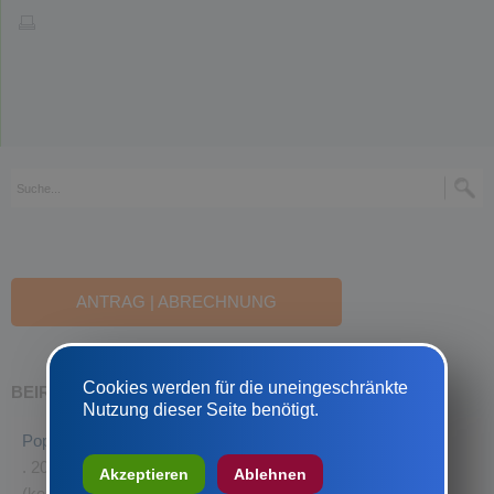
ANTRAG | ABRECHNUNG
Cookies werden für die uneingeschränkte
BEIRATSTERMINE
Nutzung dieser Seite benötigt.
Pop / Jazz / Elektronik / Blues / Volksmusik
. 20.08.2026
Akzeptieren
Ablehnen
(keine Antragstellung mehr möglich)