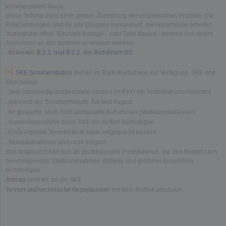
kommerziellen Musik.
Diese Teilung dient einer groben Zuordnung der eingereichten Projekte. Die
Entscheidungen sind für alle Gruppen transparent, die Ausschüsse arbeiten
'zueinander offen'. Einzelne Anträge - oder Teile daraus - können von einem
Ausschuss an den anderen verwiesen werden.
. Kriterien
:
B.2.1. und B.2.2. der Richtlinien KE
SKE Sommerstudios
stehen im RadioKulturhaus zur Verfügung. SKE und
RKH bieten:
.
zwei hochwertig ausgerüstete Studios im RKH mit Techniker und Assistent
.
während der Sommermonate Juli und August
.
für gespurte, noch nicht gemasterte Aufnahmen (Musikproduktionen)
.
Kostenübernahme durch SKE bis zu fünf Studiotagen
.
Ein/e eigene/r Tonmeister:in kann mitgebracht werden.
.
Videoaufnahmen sind nicht möglich.
Das Angebot richtet sich an professionelle Produktionen, die den Bedarf nach
hervorragenden Studioaufnahmen mittlerer und größerer Ensembles
rechtfertigen.
Antrag
(online): an die SKE
Termin und technische Organisation
: mit dem RadioKulturhaus