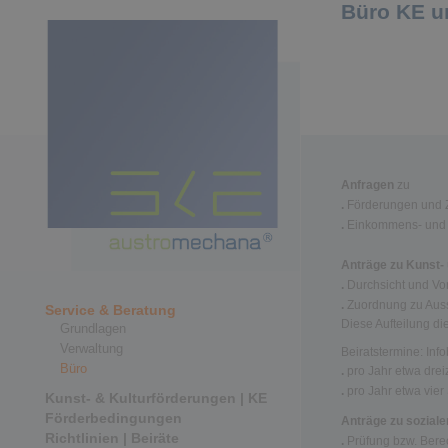
Büro KE 
Anfragen
zu
.
Förderungen und 
.
Einkommens- und 
Anträge zu Kunst- 
.
Durchsicht und Vo
.
Zuordnung zu Auss
Service & Beratung
Diese Aufteilung di
Grundlagen
Verwaltung
Beiratstermine: Inf
Büro
.
pro Jahr etwa dreiz
.
pro Jahr etwa vier
Kunst- & Kulturförderungen | KE
Förderbedingungen
Anträge zu soziale
Richtlinien | Beiräte
.
Prüfung bzw. Bere