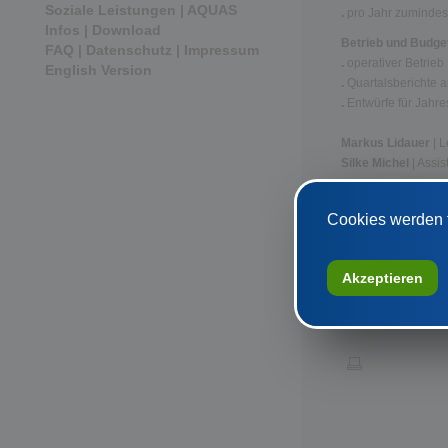
Soziale Leistungen | AQUAS
.
pro Jahr zumindes
Infos | Download
Betrieb und Budge
FAQ | Datenschutz | Impressum
.
operativer Betrieb
English Version
.
Quartalsberichte a
.
Entwürfe für Jahr
Markus Lidauer
| 
Silke Michel
| Assis
SKE | Ungargasse 1
T
(01) 71 36 936
Cookies werden f
Akzeptieren