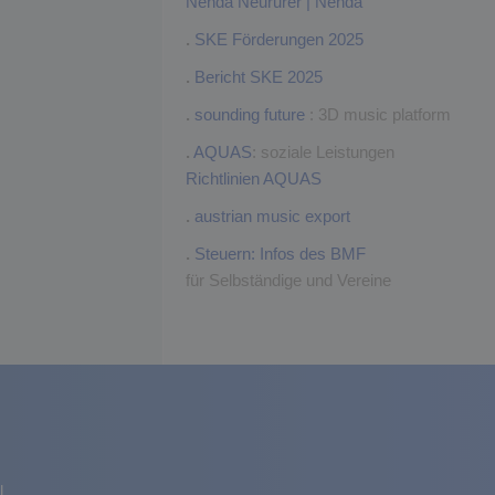
Nenda Neururer | Nenda
.
SKE Förderungen 2025
.
Bericht SKE 2025
.
sounding future
: 3D music platform
.
AQUAS
: soziale Leistungen
Richtlinien AQUAS
.
austrian music export
.
Steuern: Infos des BMF
für Selbständige und Vereine
l