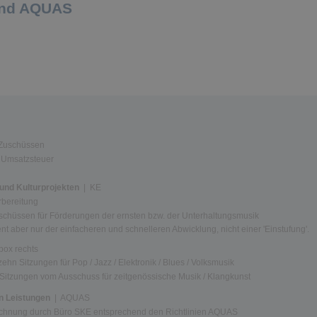
und AQUAS
Zuschüssen
Umsatzsteuer
und Kulturprojekten
| KE
rbereitung
chüssen für Förderungen der ernsten bzw. der Unterhaltungsmusik
ent aber nur der einfacheren und schnelleren Abwicklung, nicht einer 'Einstufung'.
obox rechts
ehn Sitzungen für Pop / Jazz / Elektronik / Blues / Volksmusik
 Sitzungen vom Ausschuss für zeitgenössische Musik / Klangkunst
n Leistungen
| AQUAS
chnung durch Büro SKE entsprechend den Richtlinien AQUAS