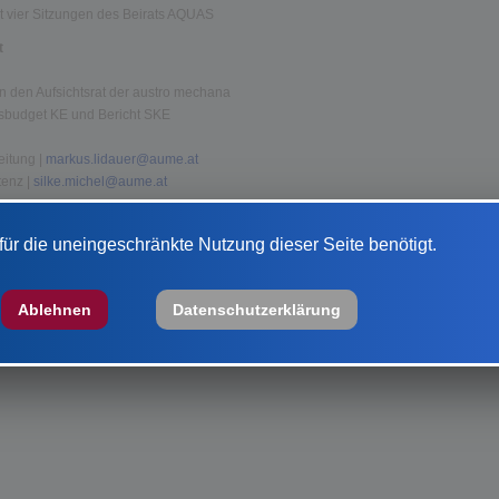
t vier Sitzungen des Beirats AQUAS
t
n den Aufsichtsrat der austro mechana
esbudget KE und Bericht SKE
Leitung |
markus.lidauer@aume.at
tenz |
silke.michel@aume.at
1 | 1030 Wien
ür die uneingeschränkte Nutzung dieser Seite benötigt.
Ablehnen
Datenschutzerklärung