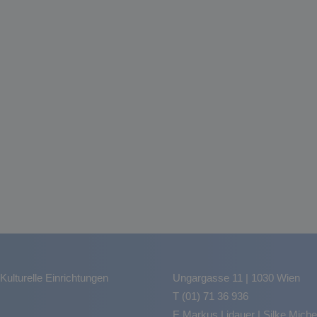
Kulturelle Einrichtungen
Ungargasse 11 | 1030 Wien
T (01) 71 36 936
E
Markus Lidauer
|
Silke Miche